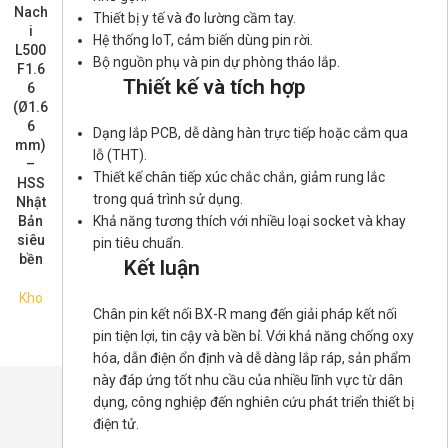
loại
đ
y
Nach
tròn
nối
303-
kim
tạo
k
Thiết bị y tế và đo lường cầm tay.
cho
c
Haw
i
NdFe
BX-R
LK-
nhỏ
từ
9018
Hệ thống IoT, cảm biến dùng pin rời.
máy
ta
oferr
L500
B
05
keo
tính
MG
BFN-
Ch
Bộ nguồn phụ và pin dự phòng tháo lắp.
an
F1.6
N35
(Quic
W00
OHM
Kho
3M /
701
R16-
Thiết kế và tích hợp
6
H
k)
263
I
9018
M
A/B
(Ø1.6
MAG
M 3M
00
Kho
6
POW
Kho
Kho
Kho
Dạng lắp PCB, dễ dàng hàn trực tiếp hoặc cắm qua
0
Kho
mm)
ER-5
Kho
lỗ (THT).
–
K
Thiết kế chân tiếp xúc chắc chắn, giảm rung lắc
HSS
Kho
trong quá trình sử dụng.
Nhật
Khả năng tương thích với nhiều loại socket và khay
Bản
siêu
pin tiêu chuẩn.
bền
Kết luận
Kho
Chân pin kết nối BX-R mang đến giải pháp kết nối
pin tiện lợi, tin cậy và bền bỉ. Với khả năng chống oxy
hóa, dẫn điện ổn định và dễ dàng lắp ráp, sản phẩm
này đáp ứng tốt nhu cầu của nhiều lĩnh vực từ dân
dụng, công nghiệp đến nghiên cứu phát triển thiết bị
điện tử.