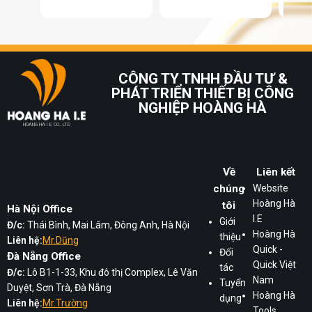
CÔNG TY TNHH ĐẦU TƯ &
PHÁT TRIỂN THIẾT BỊ CÔNG
NGHIỆP HOÀNG HÀ
HOANG HA I.E CO., LTD
Về
Liên kết
chúng
Website
Hoàng Hà
tôi
Hà Nội Office
I.E
Giới
Đ/c:
Thái Bình, Mai Lâm, Đông Anh, Hà Nội
Hoàng Hà
thiệu
Liên hệ:
Mr.Dũng
Quick -
Đối
Đà Nẵng Office
Quick Việt
tác
Đ/c:
Lô B1-1-33, Khu đô thị Complex, Lê Văn
Nam
Tuyển
Duyệt, Sơn Trà, Đà Nẵng
Hoàng Hà
dụng
Liên hệ:
Mr.Trường
Tools