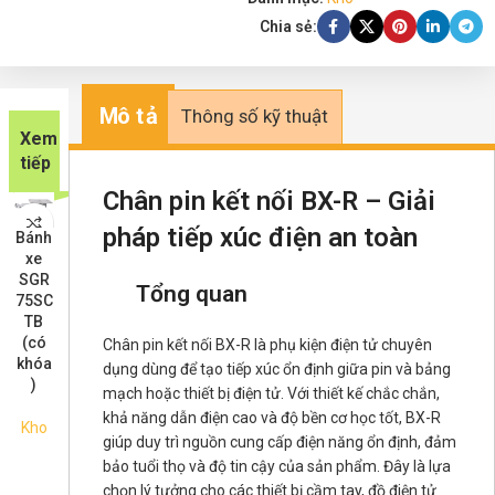
Chia sẻ:
Mô tả
Thông số kỹ thuật
Xem
tiếp
Chân pin kết nối BX-R – Giải
PCE5
pháp tiếp xúc điện an toàn
Thiết
Ống
Cảm
Bánh
Mũi
Công
Găng
0/37
Vỏ
bị đo
hút
Độ
biến
xe
hàn
tắc
tay
PS-
kim
nhiệt
nhỏ
c
quan
SGR
thiếc
WSG
Tổng quan
nhá
0.5P
loại
độ
giọt
đi
g CX-
75SC
303-
3001
m
–
cho
cầm
3 ml
422
TB
LK-
–
dạng
Cáp
máy
tay
–
ch
(có
Chân pin kết nối BX-R là phụ kiện điện tử chuyên
05
Công
cắt –
chuy
BFN-
Chin
Drop
Kho
khóa
(Quic
tắc B
dụng dùng để tạo tiếp xúc ổn định giữa pin và bảng
Giải
ển
701
o
per
KG
)
k)
loại
mạch hoặc thiết bị điện tử. Với thiết kế chắc chắn,
pháp
đổi
MC1
Pipet
00
nổi
bảo
Mini
khả năng dẫn điện cao và độ bền cơ học tốt, BX-R
000-
Kho
te 3
-
Kho
Kho
vệ an
ature
000
giúp duy trì nguồn cung cấp điện năng ổn định, đảm
ml
KD
Kho
toàn
Ribb
2
bảo tuổi thọ và độ tin cậy của sản phẩm. Đây là lựa
cho
on
Kho
24
Kho
chọn lý tưởng cho các thiết bị cầm tay, đồ điện tử