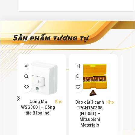
Sản phẩm tương tự
Công tắc
Kho
Đầu 
Dao cắt 3 cạnh
Kho
WSG3001 – Công
loại
TPGN160308
tắc B loại nổi
JP 
(HTi05T) –
Rece
Mitsubishi
100, 
Materials