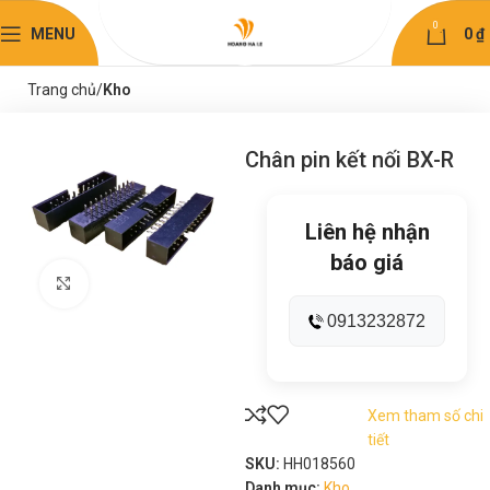
0
MENU
0
₫
Trang chủ
Kho
Chân pin kết nối BX-R
Liên hệ nhận
báo giá
Click to enlarge
0913232872
Xem tham số chi
tiết
SKU:
HH018560
Danh mục:
Kho