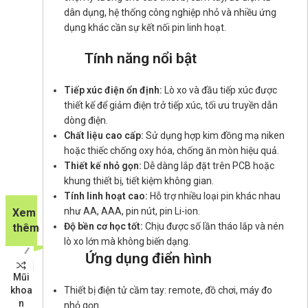
bàn
50-
C
dân dụng, hệ thống công nghiệp nhỏ và nhiều ứng
tay
pin
95
dụng khác cần sự kết nối pin linh hoạt.
sang
R
D-
Kho
Tính năng nổi bật
SUB
K
37-
pin
Tiếp xúc điện ổn định:
Lò xo và đầu tiếp xúc được
(Shie
thiết kế để giảm điện trở tiếp xúc, tối ưu truyền dẫn
lded,
dòng điện.
0.5
m)
Chất liệu cao cấp:
Sử dụng hợp kim đồng mạ niken
hoặc thiếc chống oxy hóa, chống ăn mòn hiệu quả.
Kho
Thiết kế nhỏ gọn:
Dễ dàng lắp đặt trên PCB hoặc
khung thiết bị, tiết kiệm không gian.
Tính linh hoạt cao:
Hỗ trợ nhiều loại pin khác nhau
như AA, AAA, pin nút, pin Li-ion.
Xem
Độ bền cơ học tốt:
Chịu được số lần tháo lắp và nén
thêm
lò xo lớn mà không biến dạng.
Ứng dụng điển hình
Thi
Keo
Mũi
Nam
Chân
Mũi
Đầu
Nam
Mỏ
Vỏ
bị 
dán
Thiết bị điện tử cầm tay: remote, đồ chơi, máy đo
khoa
châ
pin
hàn
chụp
châ
hàn
kim
nhi
Epox
n
m lỗ
kết
thiếc
cho
m
nhỏ gọn.
Quic