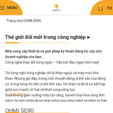
0
MENU
0
₫
Trang chủ
OHMI SEIKI
Thế giới đổi mới trong công nghiệp
Nhà cung cấp thiết bị và giải pháp kỹ thuật đáng tin cậy cho
doanh nghiệp của bạn.
Công nghệ thay đổi từng ngày — hãy bắt đầu ngay hôm nay!
Tôi từng nghĩ công nghiệp chỉ là thép nguội và máy móc khô
khan. Nhưng giờ đây, trong mỗi chuyển động chính xác của động
cơ, trong từng chi tiết cơ khí tinh xảo, tôi nhận ra đó là sự kết hợp
giữa sức mạnh, trí tuệ và khát vọng sáng tạo.
Đọc thêm
Giữa không gian xưởng máy rộn ràng, nơi kim loại hòa cùng ánh
sáng, ta cảm nhận được nhịp sống của công nghệ và niềm tự hào
của người thợ.
OHMI SEIKI