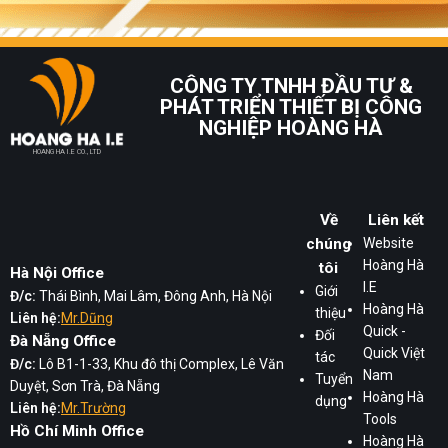
CÔNG TY TNHH ĐẦU TƯ &
PHÁT TRIỂN THIẾT BỊ CÔNG
NGHIỆP HOÀNG HÀ
HOANG HA I.E CO., LTD
Về
Liên kết
chúng
Website
Hoàng Hà
tôi
Hà Nội Office
I.E
Giới
Đ/c:
Thái Bình, Mai Lâm, Đông Anh, Hà Nội
Hoàng Hà
thiệu
Liên hệ:
Mr.Dũng
Quick -
Đối
Đà Nẵng Office
Quick Việt
tác
Đ/c:
Lô B1-1-33, Khu đô thị Complex, Lê Văn
Nam
Tuyển
Duyệt, Sơn Trà, Đà Nẵng
Hoàng Hà
dụng
Liên hệ:
Mr.Trường
Tools
Hồ Chí Minh Office
Hoàng Hà